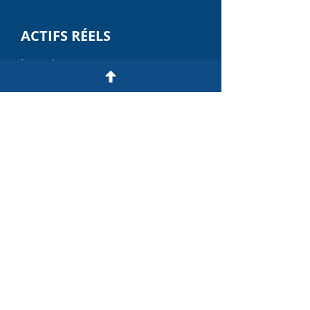
ACTIFS RÉELS
Investissement
Commercialisation
PRODUITS DÉRIVÉS &
STRUCTURÉS
Indice immobilier sur le
résidentiel parisien
(PARISSQM)
En savoir plus